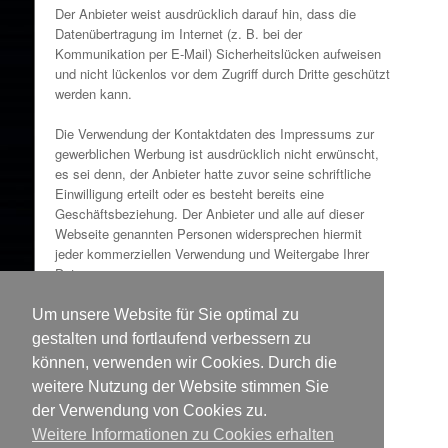
Der Anbieter weist ausdrücklich darauf hin, dass die
Datenübertragung im Internet (z. B. bei der
Kommunikation per E-Mail) Sicherheitslücken aufweisen
und nicht lückenlos vor dem Zugriff durch Dritte geschützt
werden kann.
Die Verwendung der Kontaktdaten des Impressums zur
gewerblichen Werbung ist ausdrücklich nicht erwünscht,
es sei denn, der Anbieter hatte zuvor seine schriftliche
Einwilligung erteilt oder es besteht bereits eine
Geschäftsbeziehung. Der Anbieter und alle auf dieser
Webseite genannten Personen widersprechen hiermit
jeder kommerziellen Verwendung und Weitergabe Ihrer
Daten.
5. Besondere Nutzungsbedingungen
Um unsere Website für Sie optimal zu
Soweit besondere Bedingungen für einzelne Nutzungen
gestalten und fortlaufend verbessern zu
dieser Website von den vorgenannten Nummern 1. bis 4.
können, verwenden wir Cookies. Durch die
abweichen, wird an entsprechender Stelle ausdrücklich
weitere Nutzung der Website stimmen Sie
darauf hingewiesen. In diesem Falle gelten im jeweiligen
der Verwendung von Cookies zu.
Einzelfall die besonderen Nutzungsbedingungen.
Weitere Informationen zu Cookies erhalten