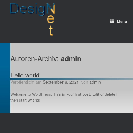
Zum
Inhalt
springen
Menü
Autoren-Archiv:
admin
Hello world!
Veröffentlicht am
September 8, 2021
von
admin
Welcome to WordPress. This is your first post. Edit or delete it,
then start writing!
© 2026 DesigNet
Theme by
SiteOrigin