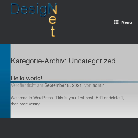
Zum
Inhalt
springen
Menü
Kategorie-Archiv:
Uncategorized
Hello world!
Veröffentlicht am
September 8, 2021
von
admin
Welcome to WordPress. This is your first post. Edit or delete it,
then start writing!
© 2026 DesigNet
Theme by
SiteOrigin